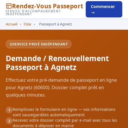
Rendez-Vous Passeport
Commencer
SERVICE D'ACCOMPAGNEMENT
→
INDÉPENDANT
Accueil
›
Oise
›
Passeport à Agnetz
SERVICE PRIVÉ INDÉPENDANT
Demande / Renouvellement
Passeport à Agnetz
Effectuez votre pré-demande de passeport en ligne
pour Agnetz (60600). Dossier complet prêt en
quelques minutes.
Remplissez le formulaire en ligne — vos informations
1
sont sauvegardées automatiquement
Recevez votre dossier complet par e-mail avec tous les
2
documents à déposer en mairie