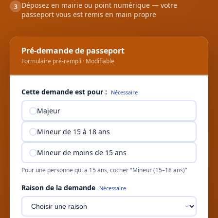
Déposez en mairie ou point numérique — votre
3
passeport vous est remis en main propre
Pré-demande de passeport
Formulaire pré-rempli · Modifiable
Cette demande est pour :
Nécessaire
Majeur
Mineur de 15 à 18 ans
Mineur de moins de 15 ans
Pour une personne qui a 15 ans, cocher "Mineur (15–18 ans)"
Raison de la demande
Nécessaire