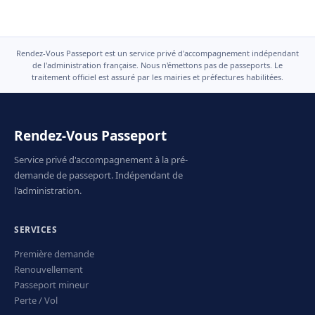
Rendez-Vous Passeport est un service privé d'accompagnement indépendant
de l'administration française. Nous n'émettons pas de passeports. Le
traitement officiel est assuré par les mairies et préfectures habilitées.
Rendez-Vous Passeport
Service privé d'accompagnement à la pré-
demande de passeport. Indépendant de
l'administration.
SERVICES
Première demande
Renouvellement
Passeport mineur
Perte / Vol