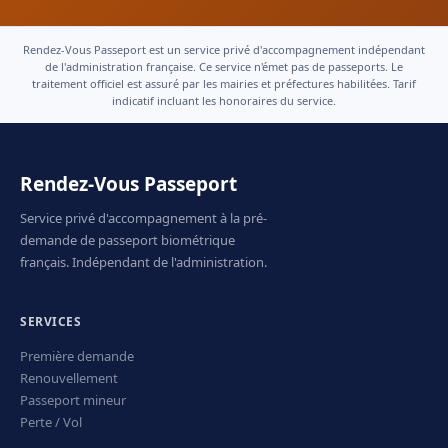
Rendez-Vous Passeport est un service privé d'accompagnement indépendant
de l'administration française. Ce service n'émet pas de passeports. Le
traitement officiel est assuré par les mairies et préfectures habilitées. Tarif
indicatif incluant les honoraires du service.
Rendez-Vous Passeport
Service privé d'accompagnement à la pré-
demande de passeport biométrique
français. Indépendant de l'administration.
SERVICES
Première demande
Renouvellement
Passeport mineur
Perte / Vol