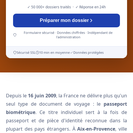
✓ 50 000+ dossiers traités · ✓ Réponse en 24h
Préparer mon dossier
Formulaire sécurisé · Données chiffrées · Indépendant de
l'administration
Sécurisé SSL
10 min en moyenne
Données protégées
Depuis le
16 juin 2009
, la France ne délivre plus qu'un
seul type de document de voyage : le
passeport
biométrique
. Ce titre individuel sert à la fois de
passeport et de pièce d'identité reconnue dans la
plupart des pays étrangers. À
Aix-en-Provence
, ville