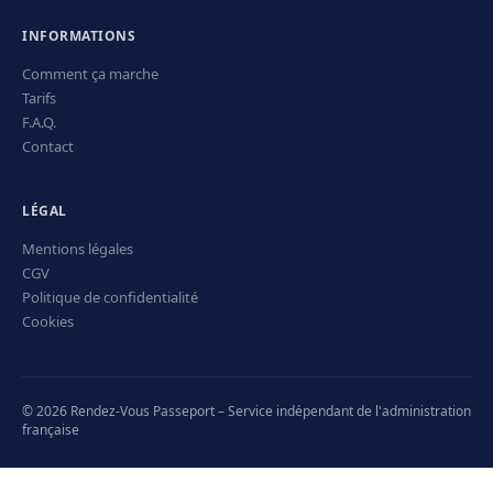
INFORMATIONS
Comment ça marche
Tarifs
F.A.Q.
Contact
LÉGAL
Mentions légales
CGV
Politique de confidentialité
Cookies
© 2026 Rendez-Vous Passeport – Service indépendant de l'administration
française