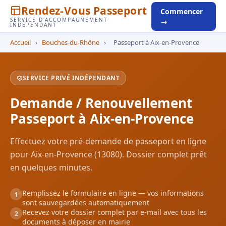
Rendez-Vous Passeport
Commencer
SERVICE D'ACCOMPAGNEMENT
→
INDÉPENDANT
Accueil
›
Bouches-du-Rhône
›
Passeport à Aix-en-Provence
SERVICE PRIVÉ INDÉPENDANT
Demande / Renouvellement
Passeport à Aix-en-Provence
Effectuez votre pré-demande de passeport en ligne
pour Aix-en-Provence (13080). Dossier complet prêt
en quelques minutes.
Remplissez le formulaire en ligne — vos informations
1
sont sauvegardées automatiquement
Recevez votre dossier complet par e-mail avec tous les
2
documents à déposer en mairie