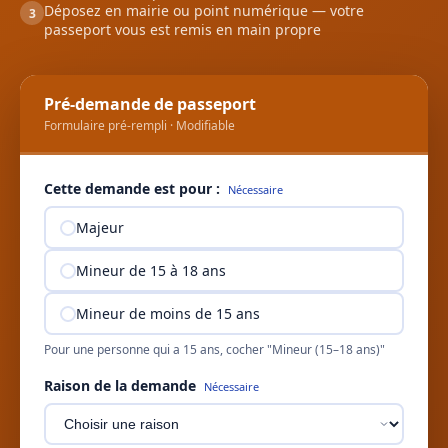
Déposez en mairie ou point numérique — votre
3
passeport vous est remis en main propre
Pré-demande de passeport
Formulaire pré-rempli · Modifiable
Cette demande est pour :
Nécessaire
Majeur
Mineur de 15 à 18 ans
Mineur de moins de 15 ans
Pour une personne qui a 15 ans, cocher "Mineur (15–18 ans)"
Raison de la demande
Nécessaire