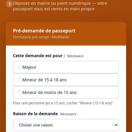
Déposez en mairie ou point numérique — votre
3
passeport vous est remis en main propre
Pré-demande de passeport
Formulaire pré-rempli · Modifiable
Cette demande est pour :
Nécessaire
Majeur
Mineur de 15 à 18 ans
Mineur de moins de 15 ans
Pour une personne qui a 15 ans, cocher "Mineur (15–18 ans)"
Raison de la demande
Nécessaire