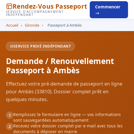
Rendez-Vous Passeport
Commencer
SERVICE D'ACCOMPAGNEMENT
→
INDÉPENDANT
Accueil
›
Gironde
›
Passeport à Ambès
SERVICE PRIVÉ INDÉPENDANT
Demande / Renouvellement
Passeport à Ambès
Effectuez votre pré-demande de passeport en ligne
pour Ambès (33810). Dossier complet prêt en
quelques minutes.
Remplissez le formulaire en ligne — vos informations
1
sont sauvegardées automatiquement
Recevez votre dossier complet par e-mail avec tous les
2
documents à déposer en mairie