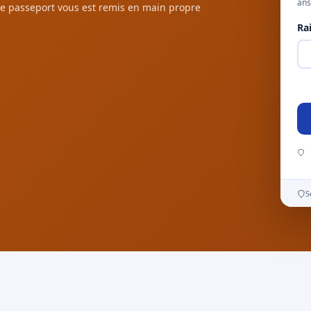
ans
e passeport vous est remis en main propre
Ra
S