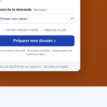
)"
ison de la demande
Nécessaire
✓ 50 000+ dossiers traités · ✓ Réponse en 24h
Préparer mon dossier
Formulaire sécurisé · Données chiffrées · Indépendant de
l'administration
écurisé SSL
10 min en moyenne
Données protégées