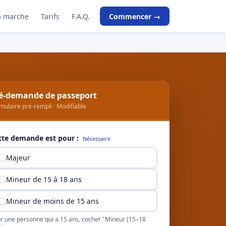
 marche
Tarifs
F.A.Q.
Commencer →
é-demande de passeport
mulaire pré-rempli · Modifiable
tte demande est pour :
Nécessaire
Majeur
Mineur de 15 à 18 ans
Mineur de moins de 15 ans
r une personne qui a 15 ans, cocher "Mineur (15–18