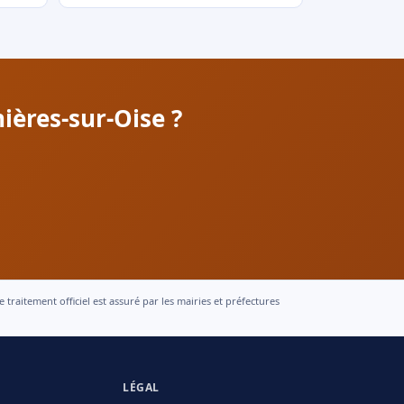
ières-sur-Oise ?
raitement officiel est assuré par les mairies et préfectures
LÉGAL