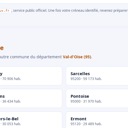
, service public officiel. Une fois votre créneau identifié, revenez prépa
uv.fr
se
e autre commune du département
Val-d'Oise (95)
.
y
Sarcelles
· 70 906 hab.
95200 · 59 173 hab.
ns
Pontoise
· 36 434 hab.
95000 · 31 970 hab.
ers-le-Bel
Ermont
· 30 053 hab.
95120 · 29 489 hab.