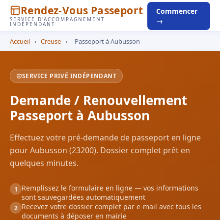
Rendez-Vous Passeport
Commencer
SERVICE D'ACCOMPAGNEMENT
→
INDÉPENDANT
Accueil
›
Creuse
›
Passeport à Aubusson
SERVICE PRIVÉ INDÉPENDANT
Demande / Renouvellement
Passeport à Aubusson
Effectuez votre pré-demande de passeport en ligne
pour Aubusson (23200). Dossier complet prêt en
quelques minutes.
Remplissez le formulaire en ligne — vos informations
1
sont sauvegardées automatiquement
Recevez votre dossier complet par e-mail avec tous les
2
documents à déposer en mairie