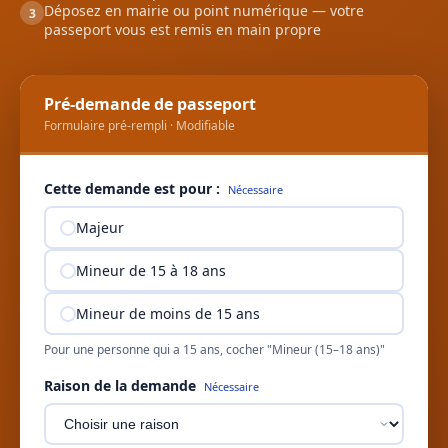
Déposez en mairie ou point numérique — votre
3
passeport vous est remis en main propre
Pré-demande de passeport
Formulaire pré-rempli · Modifiable
Cette demande est pour :
Nécessaire
Majeur
Mineur de 15 à 18 ans
Mineur de moins de 15 ans
Pour une personne qui a 15 ans, cocher "Mineur (15–18 ans)"
Raison de la demande
Nécessaire