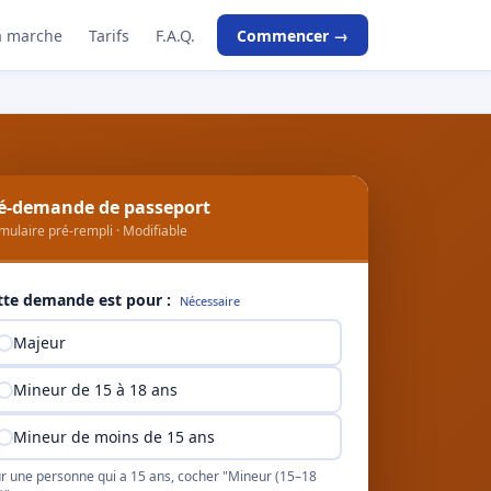
 marche
Tarifs
F.A.Q.
Commencer →
é-demande de passeport
mulaire pré-rempli · Modifiable
tte demande est pour :
Nécessaire
Majeur
Mineur de 15 à 18 ans
Mineur de moins de 15 ans
r une personne qui a 15 ans, cocher "Mineur (15–18