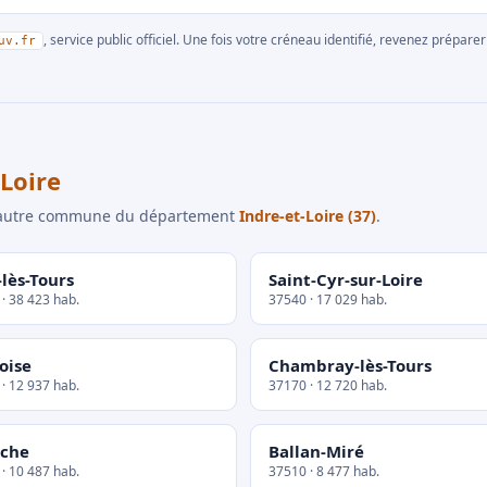
, service public officiel. Une fois votre créneau identifié, revenez prépa
uv.fr
Loire
e autre commune du département
Indre-et-Loire (37)
.
-lès-Tours
Saint-Cyr-sur-Loire
· 38 423 hab.
37540 · 17 029 hab.
oise
Chambray-lès-Tours
· 12 937 hab.
37170 · 12 720 hab.
iche
Ballan-Miré
· 10 487 hab.
37510 · 8 477 hab.