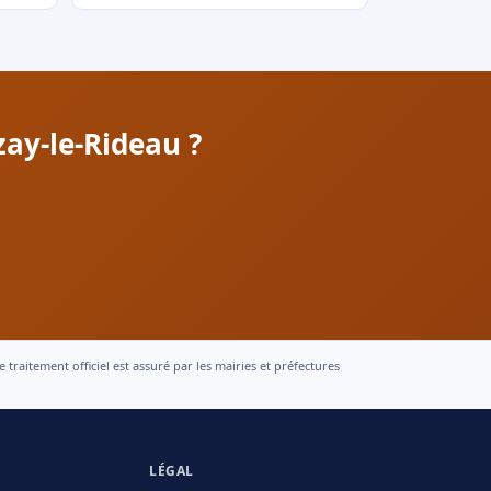
ay-le-Rideau ?
raitement officiel est assuré par les mairies et préfectures
LÉGAL