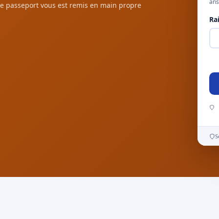
ans
e passeport vous est remis en main propre
Ra
S