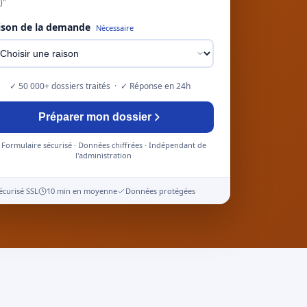
)"
ison de la demande
Nécessaire
✓ 50 000+ dossiers traités · ✓ Réponse en 24h
Préparer mon dossier
Formulaire sécurisé · Données chiffrées · Indépendant de
l'administration
écurisé SSL
10 min en moyenne
Données protégées