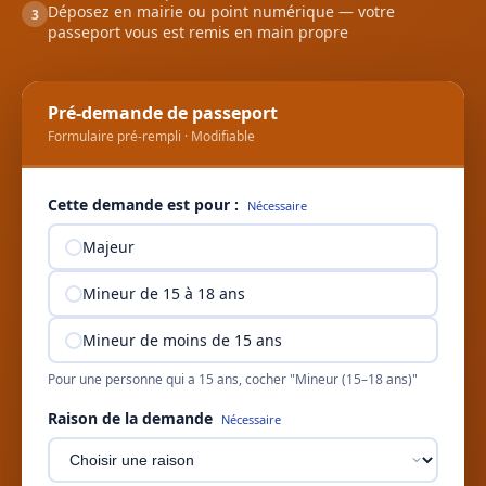
Déposez en mairie ou point numérique — votre
3
passeport vous est remis en main propre
Pré-demande de passeport
Formulaire pré-rempli · Modifiable
Cette demande est pour :
Nécessaire
Majeur
Mineur de 15 à 18 ans
Mineur de moins de 15 ans
Pour une personne qui a 15 ans, cocher "Mineur (15–18 ans)"
Raison de la demande
Nécessaire