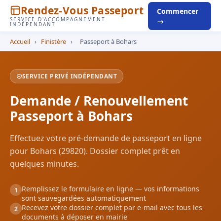
Rendez-Vous Passeport
Commencer
SERVICE D'ACCOMPAGNEMENT
→
INDÉPENDANT
Accueil
›
Finistère
›
Passeport à Bohars
SERVICE PRIVÉ INDÉPENDANT
Demande / Renouvellement
Passeport à Bohars
Effectuez votre pré-demande de passeport en ligne
pour Bohars (29820). Dossier complet prêt en
quelques minutes.
Remplissez le formulaire en ligne — vos informations
1
sont sauvegardées automatiquement
Recevez votre dossier complet par e-mail avec tous les
2
documents à déposer en mairie