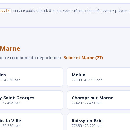
, service public officiel. Une fois votre créneau identifié, revenez prépa
uv.fr
-Marne
e autre commune du département
Seine-et-Marne (77)
.
les
Melun
· 54 620 hab.
77000 · 45 995 hab.
y-Saint-Georges
Champs-sur-Marne
· 27 498 hab.
77420 · 27 451 hab.
s-la-Ville
Roissy-en-Brie
· 23 350 hab.
77680 · 23 229 hab.