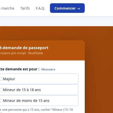
 marche
Tarifs
F.A.Q.
Commencer →
é-demande de passeport
mulaire pré-rempli · Modifiable
tte demande est pour :
Nécessaire
Majeur
Mineur de 15 à 18 ans
Mineur de moins de 15 ans
r une personne qui a 15 ans, cocher "Mineur (15–18