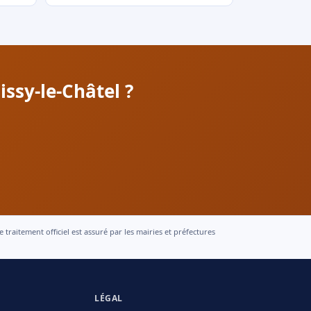
ssy-le-Châtel ?
raitement officiel est assuré par les mairies et préfectures
LÉGAL