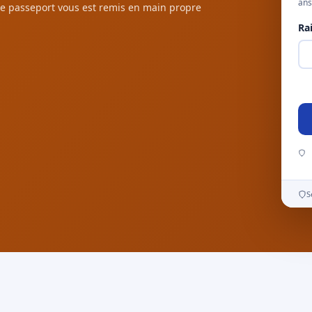
ans
e passeport vous est remis en main propre
Ra
S