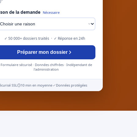
)"
ison de la demande
Nécessaire
✓ 50 000+ dossiers traités · ✓ Réponse en 24h
Préparer mon dossier
Formulaire sécurisé · Données chiffrées · Indépendant de
l'administration
écurisé SSL
10 min en moyenne
Données protégées