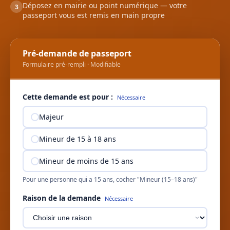
Déposez en mairie ou point numérique — votre
3
passeport vous est remis en main propre
Pré-demande de passeport
Formulaire pré-rempli · Modifiable
Cette demande est pour :
Nécessaire
Majeur
Mineur de 15 à 18 ans
Mineur de moins de 15 ans
Pour une personne qui a 15 ans, cocher "Mineur (15–18 ans)"
Raison de la demande
Nécessaire