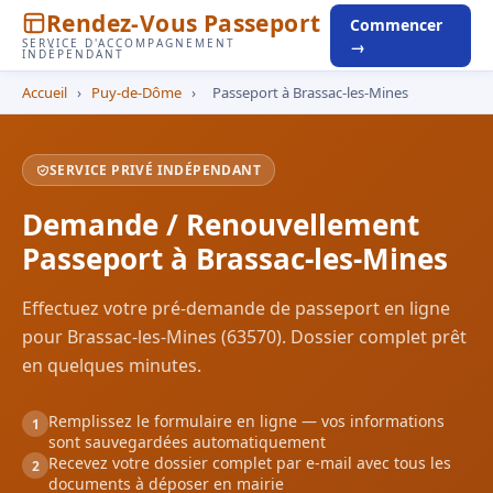
Rendez-Vous Passeport
Commencer
SERVICE D'ACCOMPAGNEMENT
→
INDÉPENDANT
Accueil
›
Puy-de-Dôme
›
Passeport à Brassac-les-Mines
SERVICE PRIVÉ INDÉPENDANT
Demande / Renouvellement
Passeport à Brassac-les-Mines
Effectuez votre pré-demande de passeport en ligne
pour Brassac-les-Mines (63570). Dossier complet prêt
en quelques minutes.
Remplissez le formulaire en ligne — vos informations
1
sont sauvegardées automatiquement
Recevez votre dossier complet par e-mail avec tous les
2
documents à déposer en mairie