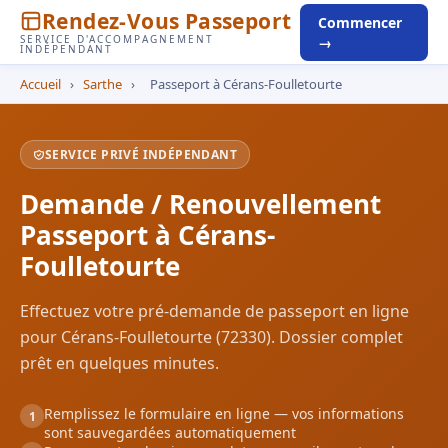
Rendez-Vous Passeport
Commencer
SERVICE D'ACCOMPAGNEMENT
→
INDÉPENDANT
Accueil
›
Sarthe
›
Passeport à Cérans-Foulletourte
SERVICE PRIVÉ INDÉPENDANT
Demande / Renouvellement
Passeport à Cérans-
Foulletourte
Effectuez votre pré-demande de passeport en ligne
pour Cérans-Foulletourte (72330). Dossier complet
prêt en quelques minutes.
Remplissez le formulaire en ligne — vos informations
1
sont sauvegardées automatiquement