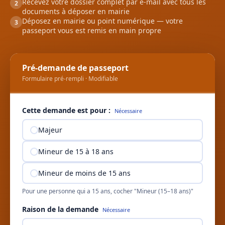
Recevez votre dossier complet par e-mail avec tous les
2
documents à déposer en mairie
Déposez en mairie ou point numérique — votre
3
passeport vous est remis en main propre
Pré-demande de passeport
Formulaire pré-rempli · Modifiable
Cette demande est pour :
Nécessaire
Majeur
Mineur de 15 à 18 ans
Mineur de moins de 15 ans
Pour une personne qui a 15 ans, cocher "Mineur (15–18 ans)"
Raison de la demande
Nécessaire