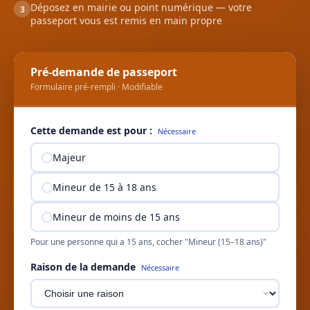
Déposez en mairie ou point numérique — votre
3
passeport vous est remis en main propre
Pré-demande de passeport
Formulaire pré-rempli · Modifiable
Cette demande est pour :
Nécessaire
Majeur
Mineur de 15 à 18 ans
Mineur de moins de 15 ans
Pour une personne qui a 15 ans, cocher "Mineur (15–18 ans)"
Raison de la demande
Nécessaire