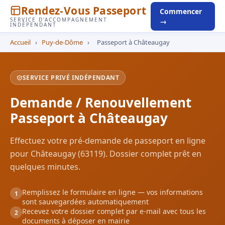
Rendez-Vous Passeport
Commencer
SERVICE D'ACCOMPAGNEMENT
→
INDÉPENDANT
Accueil
›
Puy-de-Dôme
›
Passeport à Châteaugay
SERVICE PRIVÉ INDÉPENDANT
Demande / Renouvellement
Passeport à Châteaugay
Effectuez votre pré-demande de passeport en ligne
pour Châteaugay (63119). Dossier complet prêt en
quelques minutes.
Remplissez le formulaire en ligne — vos informations
1
sont sauvegardées automatiquement
Recevez votre dossier complet par e-mail avec tous les
2
documents à déposer en mairie