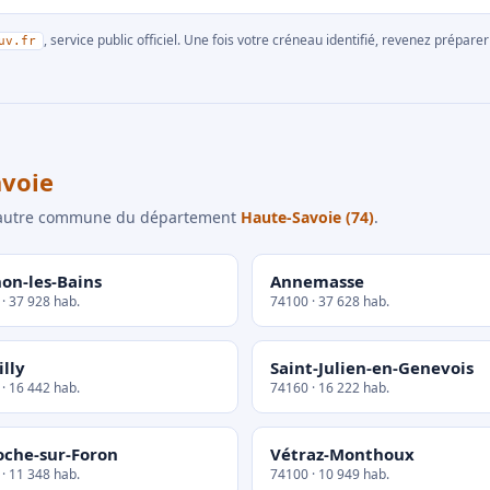
, service public officiel. Une fois votre créneau identifié, revenez prépa
uv.fr
voie
e autre commune du département
Haute-Savoie (74)
.
on-les-Bains
Annemasse
· 37 928 hab.
74100 · 37 628 hab.
lly
Saint-Julien-en-Genevois
· 16 442 hab.
74160 · 16 222 hab.
oche-sur-Foron
Vétraz-Monthoux
· 11 348 hab.
74100 · 10 949 hab.