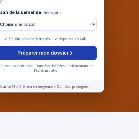
)"
ison de la demande
Nécessaire
✓ 50 000+ dossiers traités · ✓ Réponse en 24h
Préparer mon dossier
Formulaire sécurisé · Données chiffrées · Indépendant de
l'administration
écurisé SSL
10 min en moyenne
Données protégées