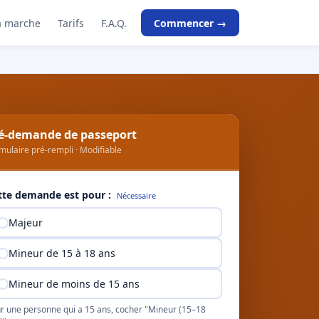
 marche
Tarifs
F.A.Q.
Commencer →
é-demande de passeport
mulaire pré-rempli · Modifiable
tte demande est pour :
Nécessaire
Majeur
Mineur de 15 à 18 ans
Mineur de moins de 15 ans
r une personne qui a 15 ans, cocher "Mineur (15–18