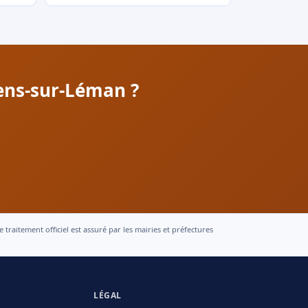
ens-sur-Léman ?
raitement officiel est assuré par les mairies et préfectures
LÉGAL