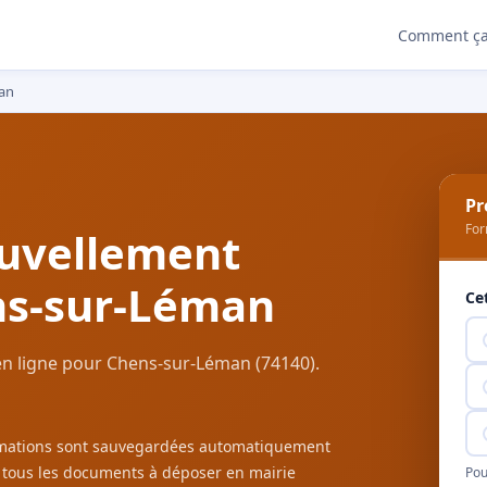
Comment ça
an
Pr
For
uvellement
ns-sur-Léman
Ce
n ligne pour Chens-sur-Léman (74140).
ormations sont sauvegardées automatiquement
c tous les documents à déposer en mairie
Pou