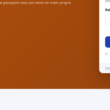
ans
e passeport vous est remis en main propre
Ra
S