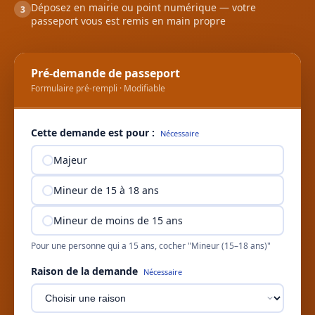
Déposez en mairie ou point numérique — votre
3
passeport vous est remis en main propre
Pré-demande de passeport
Formulaire pré-rempli · Modifiable
Cette demande est pour :
Nécessaire
Majeur
Mineur de 15 à 18 ans
Mineur de moins de 15 ans
Pour une personne qui a 15 ans, cocher "Mineur (15–18 ans)"
Raison de la demande
Nécessaire