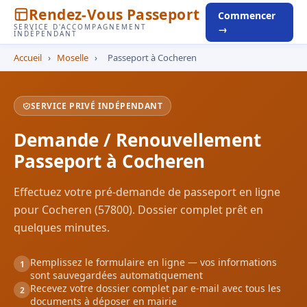
Rendez-Vous Passeport
Commencer
SERVICE D'ACCOMPAGNEMENT
→
INDÉPENDANT
Accueil
›
Moselle
›
Passeport à Cocheren
SERVICE PRIVÉ INDÉPENDANT
Demande / Renouvellement
Passeport à Cocheren
Effectuez votre pré-demande de passeport en ligne
pour Cocheren (57800). Dossier complet prêt en
quelques minutes.
Remplissez le formulaire en ligne — vos informations
1
sont sauvegardées automatiquement
Recevez votre dossier complet par e-mail avec tous les
2
documents à déposer en mairie