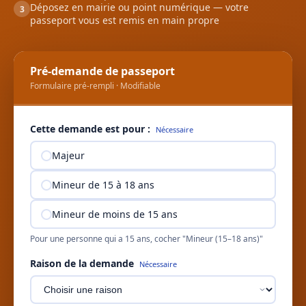
Déposez en mairie ou point numérique — votre
3
passeport vous est remis en main propre
Pré-demande de passeport
Formulaire pré-rempli · Modifiable
Cette demande est pour :
Nécessaire
Majeur
Mineur de 15 à 18 ans
Mineur de moins de 15 ans
Pour une personne qui a 15 ans, cocher "Mineur (15–18 ans)"
Raison de la demande
Nécessaire