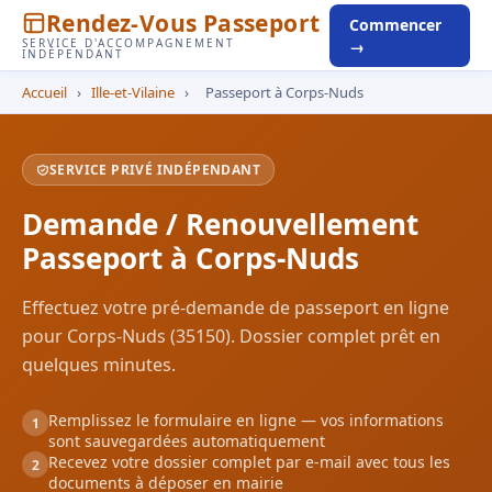
Rendez-Vous Passeport
Commencer
SERVICE D'ACCOMPAGNEMENT
→
INDÉPENDANT
Accueil
›
Ille-et-Vilaine
›
Passeport à Corps-Nuds
SERVICE PRIVÉ INDÉPENDANT
Demande / Renouvellement
Passeport à Corps-Nuds
Effectuez votre pré-demande de passeport en ligne
pour Corps-Nuds (35150). Dossier complet prêt en
quelques minutes.
Remplissez le formulaire en ligne — vos informations
1
sont sauvegardées automatiquement
Recevez votre dossier complet par e-mail avec tous les
2
documents à déposer en mairie