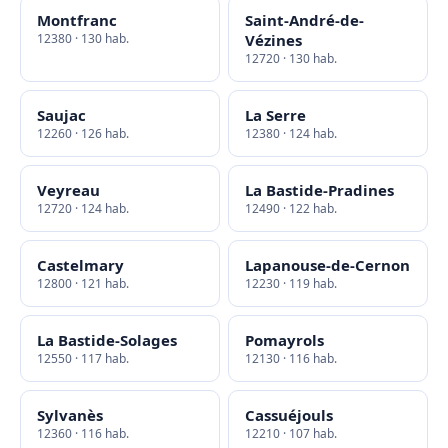
Montfranc
Saint-André-de-
12380 · 130 hab.
Vézines
12720 · 130 hab.
Saujac
La Serre
12260 · 126 hab.
12380 · 124 hab.
Veyreau
La Bastide-Pradines
12720 · 124 hab.
12490 · 122 hab.
Castelmary
Lapanouse-de-Cernon
12800 · 121 hab.
12230 · 119 hab.
La Bastide-Solages
Pomayrols
12550 · 117 hab.
12130 · 116 hab.
Sylvanès
Cassuéjouls
12360 · 116 hab.
12210 · 107 hab.