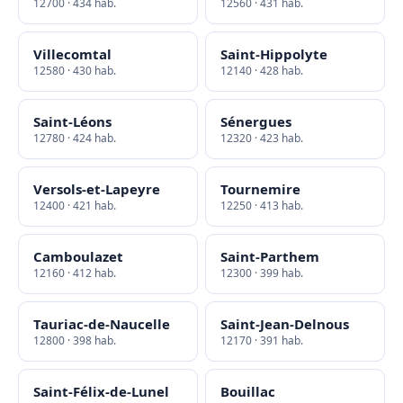
12700 · 434 hab.
12560 · 431 hab.
Villecomtal
Saint-Hippolyte
12580 · 430 hab.
12140 · 428 hab.
Saint-Léons
Sénergues
12780 · 424 hab.
12320 · 423 hab.
Versols-et-Lapeyre
Tournemire
12400 · 421 hab.
12250 · 413 hab.
Camboulazet
Saint-Parthem
12160 · 412 hab.
12300 · 399 hab.
Tauriac-de-Naucelle
Saint-Jean-Delnous
12800 · 398 hab.
12170 · 391 hab.
Saint-Félix-de-Lunel
Bouillac