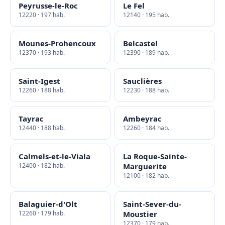
Peyrusse-le-Roc
Le Fel
12220 · 197 hab.
12140 · 195 hab.
Mounes-Prohencoux
Belcastel
12370 · 193 hab.
12390 · 189 hab.
Saint-Igest
Sauclières
12260 · 188 hab.
12230 · 188 hab.
Tayrac
Ambeyrac
12440 · 188 hab.
12260 · 184 hab.
Calmels-et-le-Viala
La Roque-Sainte-
12400 · 182 hab.
Marguerite
12100 · 182 hab.
Balaguier-d'Olt
Saint-Sever-du-
12260 · 179 hab.
Moustier
12370 · 179 hab.