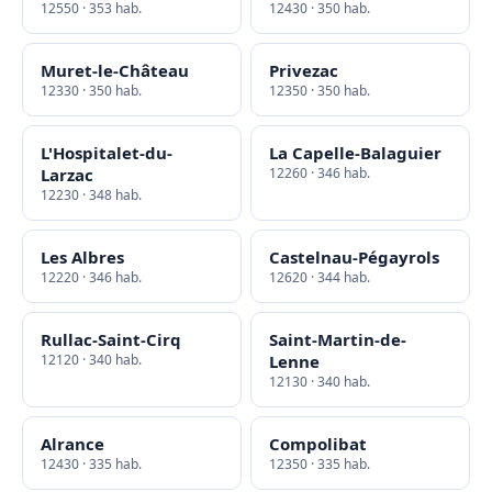
12550 · 353 hab.
12430 · 350 hab.
Muret-le-Château
Privezac
12330 · 350 hab.
12350 · 350 hab.
L'Hospitalet-du-
La Capelle-Balaguier
Larzac
12260 · 346 hab.
12230 · 348 hab.
Les Albres
Castelnau-Pégayrols
12220 · 346 hab.
12620 · 344 hab.
Rullac-Saint-Cirq
Saint-Martin-de-
12120 · 340 hab.
Lenne
12130 · 340 hab.
Alrance
Compolibat
12430 · 335 hab.
12350 · 335 hab.