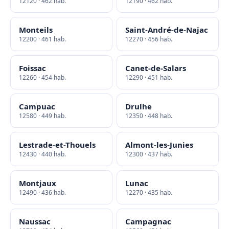
12120 · 462 hab.
12190 · 462 hab.
Monteils
Saint-André-de-Najac
12200 · 461 hab.
12270 · 456 hab.
Foissac
Canet-de-Salars
12260 · 454 hab.
12290 · 451 hab.
Campuac
Drulhe
12580 · 449 hab.
12350 · 448 hab.
Lestrade-et-Thouels
Almont-les-Junies
12430 · 440 hab.
12300 · 437 hab.
Montjaux
Lunac
12490 · 436 hab.
12270 · 435 hab.
Naussac
Campagnac