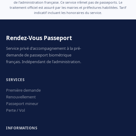
de l'administration française. Ce service n'émet pas de passeports. Le
traitement officiel est assuré par les mairies et préfectures habilitées. Tarif
indicatif incluant les honoraires du service.
Rendez-Vous Passeport
Service privé d'accompagnement à la pré-
demande de passeport biométrique
français. Indépendant de l'administration.
SERVICES
Première demande
Renouvellement
Passeport mineur
Perte / Vol
INFORMATIONS