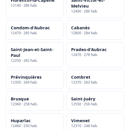
Florentin-la-Capelle
Saint-Victor-et-
12140 · 286 hab.
Melvieu
12400 · 286 hab.
Condom-d'Aubrac
Cabanès
12470 · 285 hab.
12800 · 284 hab.
Saint-Jean-et-Saint-
Prades-d'Aubrac
Paul
12470 · 278 hab.
12250 · 282 hab.
Prévinquières
Combret
12350 · 269 hab.
12370 · 263 hab.
Brusque
Saint-Juéry
12360 · 258 hab.
12550 · 256 hab.
Huparlac
Vimenet
12460 · 250 hab.
12310 · 248 hab.