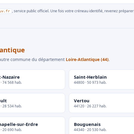
, service public officiel. Une fois votre créneau identifié, revenez prépa
uv.fr
antique
e autre commune du département
Loire-Atlantique (44)
.
t-Nazaire
Saint-Herblain
· 74 568 hab.
44800 · 50 973 hab.
ult
Vertou
· 28 534 hab.
44120 · 26 227 hab.
hapelle-sur-Erdre
Bouguenais
· 20 690 hab.
44340 · 20 530 hab.