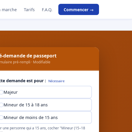
 marche
Tarifs
F.A.Q.
Commencer →
é-demande de passeport
mulaire pré-rempli · Modifiable
tte demande est pour :
Nécessaire
Majeur
Mineur de 15 à 18 ans
Mineur de moins de 15 ans
r une personne qui a 15 ans, cocher "Mineur (15–18