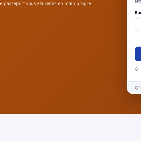
ans
e passeport vous est remis en main propre
Ra
S