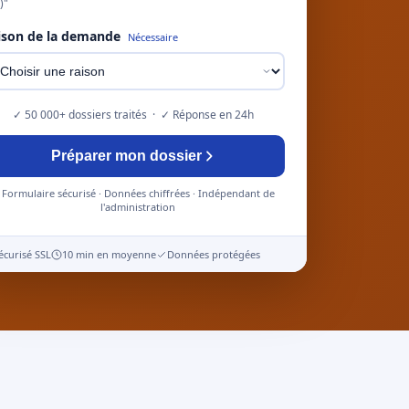
)"
ison de la demande
Nécessaire
✓ 50 000+ dossiers traités · ✓ Réponse en 24h
Préparer mon dossier
Formulaire sécurisé · Données chiffrées · Indépendant de
l'administration
écurisé SSL
10 min en moyenne
Données protégées