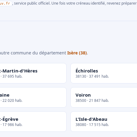
, service public officiel. Une fois votre créneau identifié, revenez prépa
uv.fr
e autre commune du département
Isère (38)
.
t-Martin-d'Hères
Échirolles
· 37 695 hab.
38130 · 37 491 hab.
aine
Voiron
· 22 020 hab.
38500 · 21 847 hab.
t-Égrève
L'Isle-d'Abeau
· 17 986 hab.
38080 · 17 515 hab.