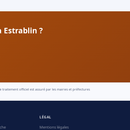
 Estrablin ?
raitement officiel est assuré par les mairies et préfectures
LÉGAL
che
Mentions légales