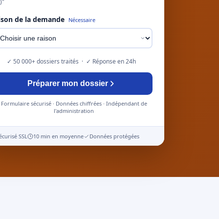
)"
ison de la demande
Nécessaire
✓ 50 000+ dossiers traités · ✓ Réponse en 24h
Préparer mon dossier
Formulaire sécurisé · Données chiffrées · Indépendant de
l'administration
écurisé SSL
10 min en moyenne
Données protégées