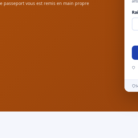
ans
e passeport vous est remis en main propre
Ra
S