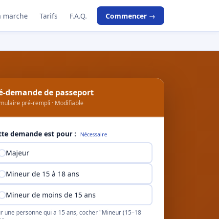
 marche
Tarifs
F.A.Q.
Commencer →
é-demande de passeport
mulaire pré-rempli · Modifiable
tte demande est pour :
Nécessaire
Majeur
Mineur de 15 à 18 ans
Mineur de moins de 15 ans
r une personne qui a 15 ans, cocher "Mineur (15–18