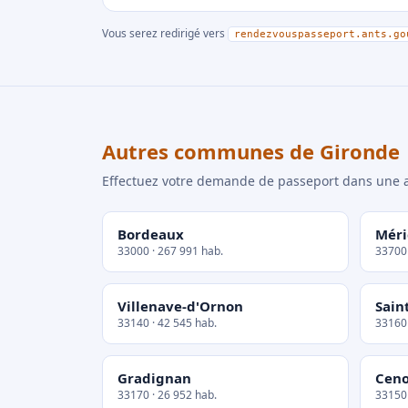
Vous serez redirigé vers
rendezvouspasseport.ants.go
Autres communes de Gironde
Effectuez votre demande de passeport dans un
Bordeaux
Méri
33000 · 267 991 hab.
33700 
Villenave-d'Ornon
Sain
33140 · 42 545 hab.
33160 
Gradignan
Cen
33170 · 26 952 hab.
33150 