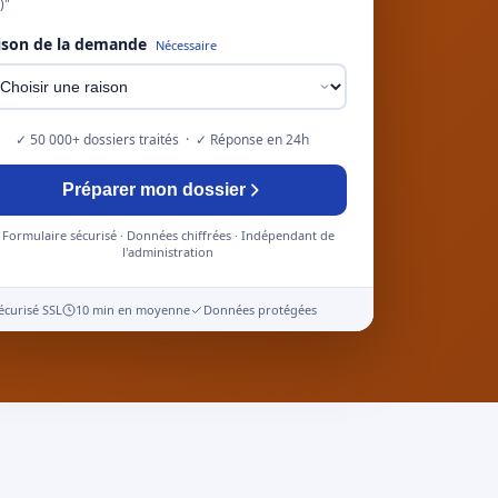
)"
ison de la demande
Nécessaire
✓ 50 000+ dossiers traités · ✓ Réponse en 24h
Préparer mon dossier
Formulaire sécurisé · Données chiffrées · Indépendant de
l'administration
écurisé SSL
10 min en moyenne
Données protégées