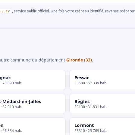
, service public officiel. Une fois votre créneau identifié, revenez prépa
uv.fr
e autre commune du département
Gironde (33)
.
gnac
Pessac
· 78 090 hab.
33600 · 67 339 hab.
t-Médard-en-Jalles
Bègles
· 32 910 hab.
33130 · 31 831 hab.
on
Lormont
· 26 834 hab.
33310 · 25 769 hab.