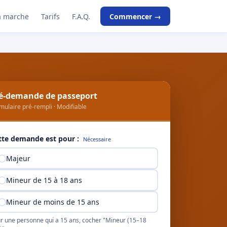
 marche
Tarifs
F.A.Q.
Commencer →
é-demande de passeport
mulaire pré-rempli · Modifiable
tte demande est pour :
Nécessaire
Majeur
Mineur de 15 à 18 ans
Mineur de moins de 15 ans
r une personne qui a 15 ans, cocher "Mineur (15–18