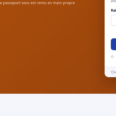
ans
e passeport vous est remis en main propre
Ra
S