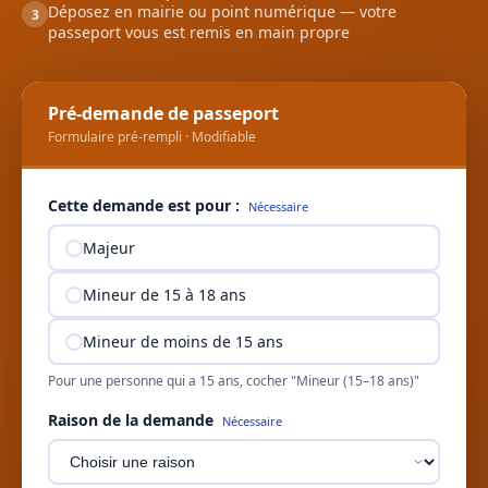
Déposez en mairie ou point numérique — votre
3
passeport vous est remis en main propre
Pré-demande de passeport
Formulaire pré-rempli · Modifiable
Cette demande est pour :
Nécessaire
Majeur
Mineur de 15 à 18 ans
Mineur de moins de 15 ans
Pour une personne qui a 15 ans, cocher "Mineur (15–18 ans)"
Raison de la demande
Nécessaire