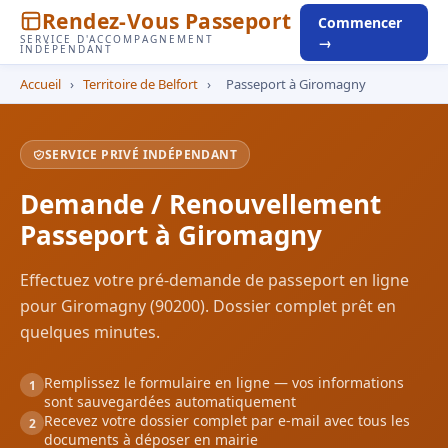
Rendez-Vous Passeport
Commencer
SERVICE D'ACCOMPAGNEMENT
→
INDÉPENDANT
Accueil
›
Territoire de Belfort
›
Passeport à Giromagny
SERVICE PRIVÉ INDÉPENDANT
Demande / Renouvellement
Passeport à Giromagny
Effectuez votre pré-demande de passeport en ligne
pour Giromagny (90200). Dossier complet prêt en
quelques minutes.
Remplissez le formulaire en ligne — vos informations
1
sont sauvegardées automatiquement
Recevez votre dossier complet par e-mail avec tous les
2
documents à déposer en mairie