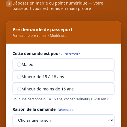
Déposez en mairie ou point numérique — votre
3
passeport vous est remis en main propre
Pré-demande de passeport
Formulaire pré-rempli · Modifiable
Cette demande est pour :
Nécessaire
Majeur
Mineur de 15 à 18 ans
Mineur de moins de 15 ans
Pour une personne qui a 15 ans, cocher "Mineur (15–18 ans)"
Raison de la demande
Nécessaire