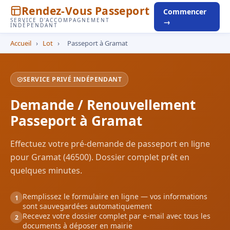
Rendez-Vous Passeport
Commencer
SERVICE D'ACCOMPAGNEMENT
→
INDÉPENDANT
Accueil
›
Lot
›
Passeport à Gramat
SERVICE PRIVÉ INDÉPENDANT
Demande / Renouvellement
Passeport à Gramat
Effectuez votre pré-demande de passeport en ligne
pour Gramat (46500). Dossier complet prêt en
quelques minutes.
Remplissez le formulaire en ligne — vos informations
1
sont sauvegardées automatiquement
Recevez votre dossier complet par e-mail avec tous les
2
documents à déposer en mairie