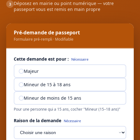
Déposez en mairie ou point numérique — votre
3
passeport vous est remis en main propre
Pré-demande de passeport
Formulaire pré-rempli · Modifiable
Cette demande est pour :
Nécessaire
Majeur
Mineur de 15 à 18 ans
Mineur de moins de 15 ans
Pour une personne qui a 15 ans, cocher "Mineur (15–18 ans)"
Raison de la demande
Nécessaire