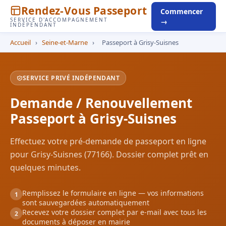
Rendez-Vous Passeport
Commencer
SERVICE D'ACCOMPAGNEMENT
→
INDÉPENDANT
Accueil
›
Seine-et-Marne
›
Passeport à Grisy-Suisnes
SERVICE PRIVÉ INDÉPENDANT
Demande / Renouvellement
Passeport à Grisy-Suisnes
Effectuez votre pré-demande de passeport en ligne
pour Grisy-Suisnes (77166). Dossier complet prêt en
quelques minutes.
Remplissez le formulaire en ligne — vos informations
1
sont sauvegardées automatiquement
Recevez votre dossier complet par e-mail avec tous les
2
documents à déposer en mairie