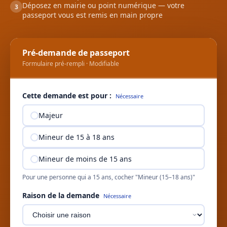
Déposez en mairie ou point numérique — votre
3
passeport vous est remis en main propre
Pré-demande de passeport
Formulaire pré-rempli · Modifiable
Cette demande est pour :
Nécessaire
Majeur
Mineur de 15 à 18 ans
Mineur de moins de 15 ans
Pour une personne qui a 15 ans, cocher "Mineur (15–18 ans)"
Raison de la demande
Nécessaire