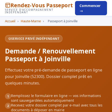
Rendez-Vous Passeport
Commencer
SERVICE D'ACCOMPAGNEMENT
→
INDÉPENDANT
Accueil
›
Haute-Marne
›
Passeport à Joinville
SERVICE PRIVÉ INDÉPENDANT
Demande / Renouvellement
Passeport à Joinville
Effectuez votre pré-demande de passeport en ligne
pour Joinville (52300). Dossier complet prêt en
quelques minutes.
Remplissez le formulaire en ligne — vos informations
1
sont sauvegardées automatiquement
Recevez votre dossier complet par e-mail avec tous les
2
documents à déposer en mairie