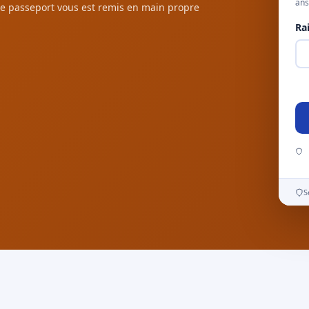
ans
e passeport vous est remis en main propre
Ra
S