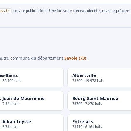
, service public officiel. Une fois votre créneau identifié, revenez prépa
uv.fr
e autre commune du département
Savoie (73)
.
les-Bains
Albertville
· 32 406 hab.
73200 · 19 978 hab.
t-Jean-de-Maurienne
Bourg-Saint-Maurice
· 7 524 hab.
73700 · 7 270 hab.
t-Alban-Leysse
Entrelacs
· 6 734 hab.
73410 · 6 461 hab.