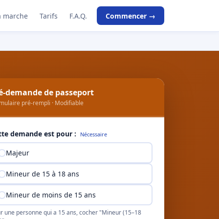
 marche
Tarifs
F.A.Q.
Commencer →
é-demande de passeport
mulaire pré-rempli · Modifiable
tte demande est pour :
Nécessaire
Majeur
Mineur de 15 à 18 ans
Mineur de moins de 15 ans
r une personne qui a 15 ans, cocher "Mineur (15–18