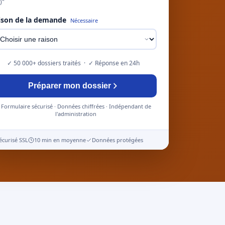
)"
ison de la demande
Nécessaire
✓ 50 000+ dossiers traités · ✓ Réponse en 24h
Préparer mon dossier
Formulaire sécurisé · Données chiffrées · Indépendant de
l'administration
écurisé SSL
10 min en moyenne
Données protégées