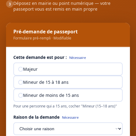
Déposez en mairie ou point numérique — votre
3
passeport vous est remis en main propre
Pré-demande de passeport
Formulaire pré-rempli · Modifiable
Cette demande est pour :
Nécessaire
Majeur
Mineur de 15 à 18 ans
Mineur de moins de 15 ans
Pour une personne qui a 15 ans, cocher "Mineur (15–18 ans)"
Raison de la demande
Nécessaire