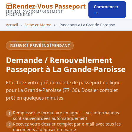
Rendez-Vous Passeport
Commencer
SERVICE D'ACCOMPAGNEMENT
→
INDÉPENDANT
Accueil
›
Seine-et-Marne
›
Passeport à La Grande-Paroisse
SERVICE PRIVÉ INDÉPENDANT
Demande / Renouvellement
Passeport à La Grande-Paroisse
Effectuez votre pré-demande de passeport en ligne
pour La Grande-Paroisse (77130). Dossier complet
prêt en quelques minutes.
Remplissez le formulaire en ligne — vos informations
1
sont sauvegardées automatiquement
Recevez votre dossier complet par e-mail avec tous les
2
documents à déposer en mairie