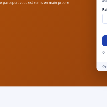
ans
e passeport vous est remis en main propre
Ra
S