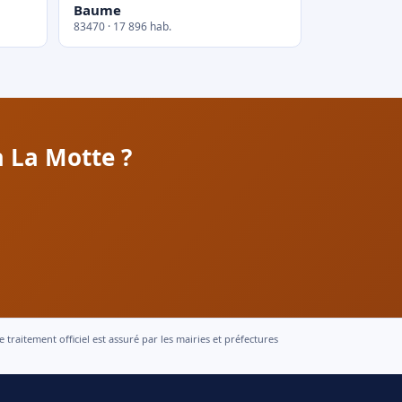
Baume
83470 · 17 896 hab.
à La Motte ?
raitement officiel est assuré par les mairies et préfectures