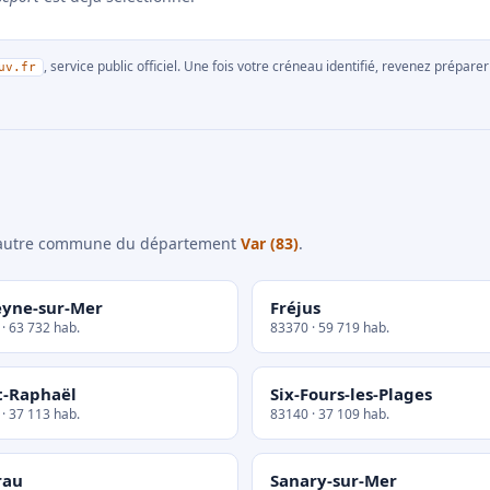
, service public officiel. Une fois votre créneau identifié, revenez prépa
uv.fr
e autre commune du département
Var (83)
.
eyne-sur-Mer
Fréjus
· 63 732 hab.
83370 · 59 719 hab.
t-Raphaël
Six-Fours-les-Plages
· 37 113 hab.
83140 · 37 109 hab.
rau
Sanary-sur-Mer