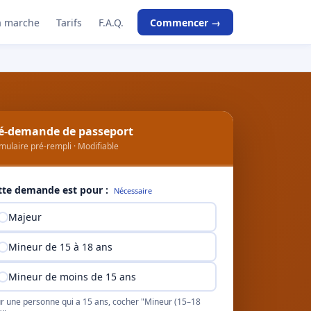
 marche
Tarifs
F.A.Q.
Commencer →
é-demande de passeport
mulaire pré-rempli · Modifiable
tte demande est pour :
Nécessaire
Majeur
Mineur de 15 à 18 ans
Mineur de moins de 15 ans
r une personne qui a 15 ans, cocher "Mineur (15–18