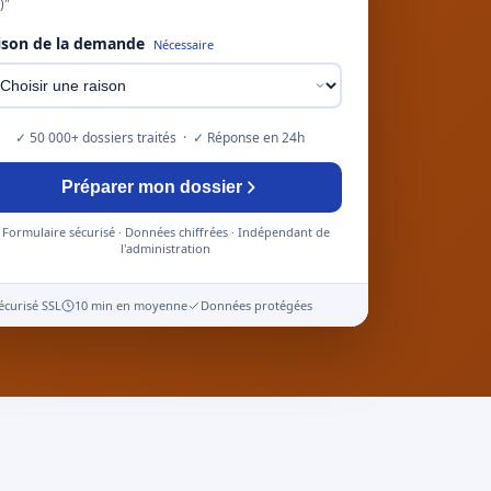
)"
ison de la demande
Nécessaire
✓ 50 000+ dossiers traités · ✓ Réponse en 24h
Préparer mon dossier
Formulaire sécurisé · Données chiffrées · Indépendant de
l'administration
écurisé SSL
10 min en moyenne
Données protégées