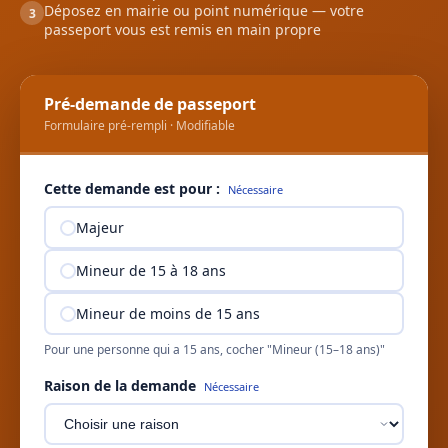
Déposez en mairie ou point numérique — votre
3
passeport vous est remis en main propre
Pré-demande de passeport
Formulaire pré-rempli · Modifiable
Cette demande est pour :
Nécessaire
Majeur
Mineur de 15 à 18 ans
Mineur de moins de 15 ans
Pour une personne qui a 15 ans, cocher "Mineur (15–18 ans)"
Raison de la demande
Nécessaire