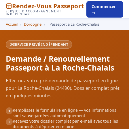
Rendez-Vous Passeport
Commencer
SERVICE D'ACCOMPAGNEMENT
→
INDÉPENDANT
Accueil
›
Dordogne
›
Passeport à La Roche-Chalais
SERVICE PRIVÉ INDÉPENDANT
Demande / Renouvellement
Passeport à La Roche-Chalais
Effectuez votre pré-demande de passeport en ligne
pour La Roche-Chalais (24490). Dossier complet prêt
en quelques minutes.
Remplissez le formulaire en ligne — vos informations
1
sont sauvegardées automatiquement
Recevez votre dossier complet par e-mail avec tous les
2
documents à déposer en mairie