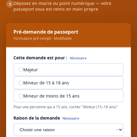
Déposez en mairie ou point numérique — votre
3
passeport vous est remis en main propre
Pré-demande de passeport
Formulaire pré-rempli · Modifiable
Cette demande est pour :
Nécessaire
Majeur
Mineur de 15 à 18 ans
Mineur de moins de 15 ans
Pour une personne qui a 15 ans, cocher "Mineur (15–18 ans)"
Raison de la demande
Nécessaire