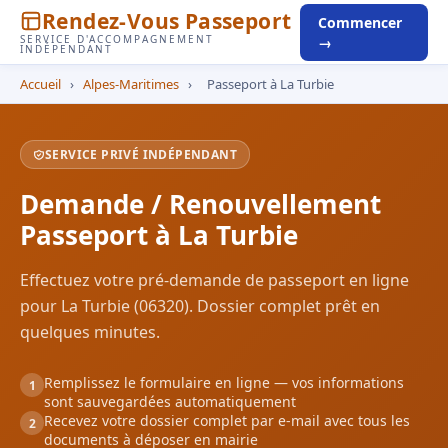
Rendez-Vous Passeport
Commencer
SERVICE D'ACCOMPAGNEMENT
→
INDÉPENDANT
Accueil
›
Alpes-Maritimes
›
Passeport à La Turbie
SERVICE PRIVÉ INDÉPENDANT
Demande / Renouvellement
Passeport à La Turbie
Effectuez votre pré-demande de passeport en ligne
pour La Turbie (06320). Dossier complet prêt en
quelques minutes.
Remplissez le formulaire en ligne — vos informations
1
sont sauvegardées automatiquement
Recevez votre dossier complet par e-mail avec tous les
2
documents à déposer en mairie