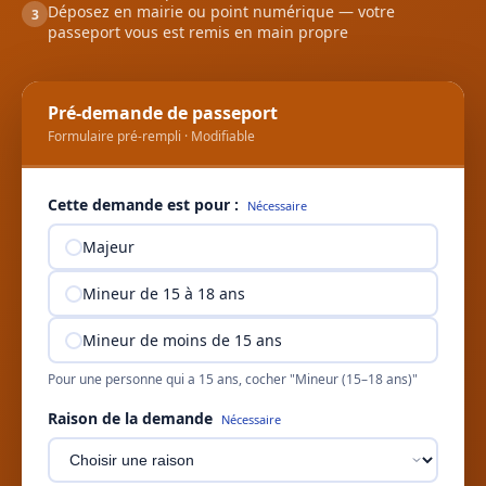
Déposez en mairie ou point numérique — votre
3
passeport vous est remis en main propre
Pré-demande de passeport
Formulaire pré-rempli · Modifiable
Cette demande est pour :
Nécessaire
Majeur
Mineur de 15 à 18 ans
Mineur de moins de 15 ans
Pour une personne qui a 15 ans, cocher "Mineur (15–18 ans)"
Raison de la demande
Nécessaire