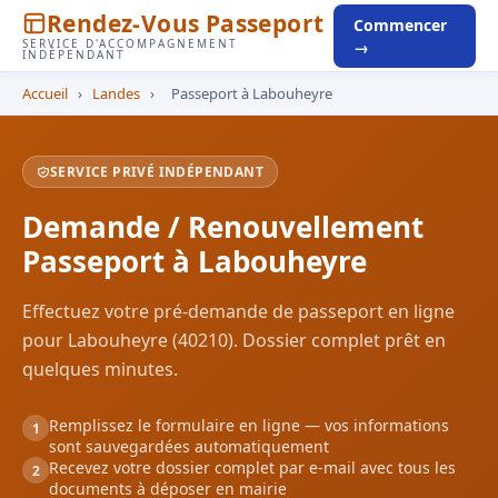
Rendez-Vous Passeport
Commencer
SERVICE D'ACCOMPAGNEMENT
→
INDÉPENDANT
Accueil
›
Landes
›
Passeport à Labouheyre
SERVICE PRIVÉ INDÉPENDANT
Demande / Renouvellement
Passeport à Labouheyre
Effectuez votre pré-demande de passeport en ligne
pour Labouheyre (40210). Dossier complet prêt en
quelques minutes.
Remplissez le formulaire en ligne — vos informations
1
sont sauvegardées automatiquement
Recevez votre dossier complet par e-mail avec tous les
2
documents à déposer en mairie