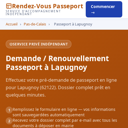
Rendez-Vous Passeport
Commencer
SERVICE D'ACCOMPAGNEMENT
→
INDÉPENDANT
Accueil
›
Pas-de-Calais
›
Passeport à Lapugnoy
SERVICE PRIVÉ INDÉPENDANT
Demande / Renouvellement
Passeport à Lapugnoy
Effectuez votre pré-demande de passeport en ligne
pour Lapugnoy (62122). Dossier complet prêt en
quelques minutes.
Remplissez le formulaire en ligne — vos informations
1
sont sauvegardées automatiquement
Recevez votre dossier complet par e-mail avec tous les
2
documents à déposer en mairie