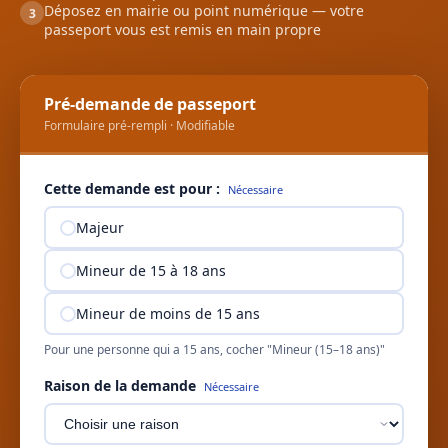
Déposez en mairie ou point numérique — votre
3
passeport vous est remis en main propre
Pré-demande de passeport
Formulaire pré-rempli · Modifiable
Cette demande est pour :
Nécessaire
Majeur
Mineur de 15 à 18 ans
Mineur de moins de 15 ans
Pour une personne qui a 15 ans, cocher "Mineur (15–18 ans)"
Raison de la demande
Nécessaire