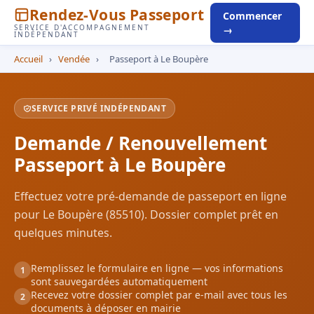
Rendez-Vous Passeport
Commencer
SERVICE D'ACCOMPAGNEMENT
→
INDÉPENDANT
Accueil
›
Vendée
›
Passeport à Le Boupère
SERVICE PRIVÉ INDÉPENDANT
Demande / Renouvellement
Passeport à Le Boupère
Effectuez votre pré-demande de passeport en ligne
pour Le Boupère (85510). Dossier complet prêt en
quelques minutes.
Remplissez le formulaire en ligne — vos informations
1
sont sauvegardées automatiquement
Recevez votre dossier complet par e-mail avec tous les
2
documents à déposer en mairie