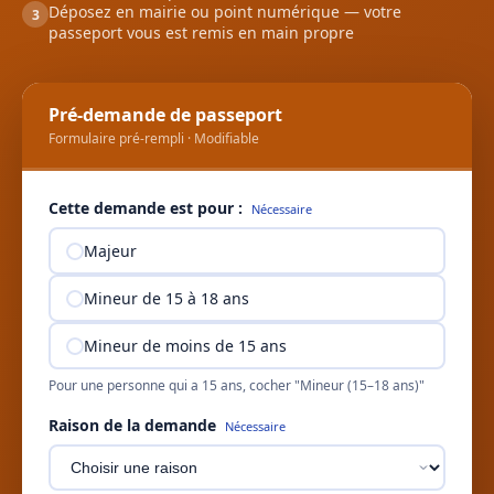
Déposez en mairie ou point numérique — votre
3
passeport vous est remis en main propre
Pré-demande de passeport
Formulaire pré-rempli · Modifiable
Cette demande est pour :
Nécessaire
Majeur
Mineur de 15 à 18 ans
Mineur de moins de 15 ans
Pour une personne qui a 15 ans, cocher "Mineur (15–18 ans)"
Raison de la demande
Nécessaire