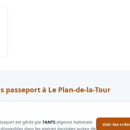
s passeport à Le Plan-de-la-Tour
asseport est gérée par
l'ANTS
(Agence Nationale
Voir les cré
x disponibles dans les mairies équipées autour de