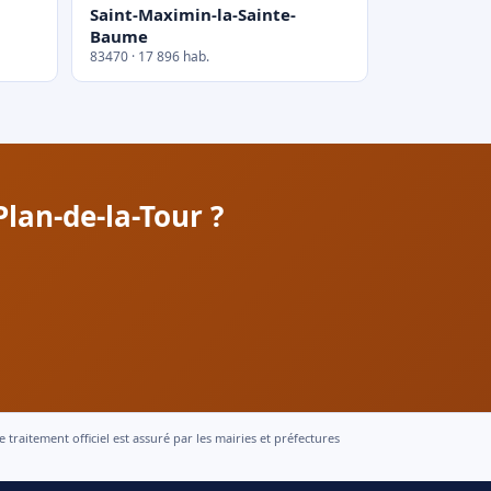
Saint-Maximin-la-Sainte-
Baume
83470 · 17 896 hab.
lan-de-la-Tour ?
raitement officiel est assuré par les mairies et préfectures