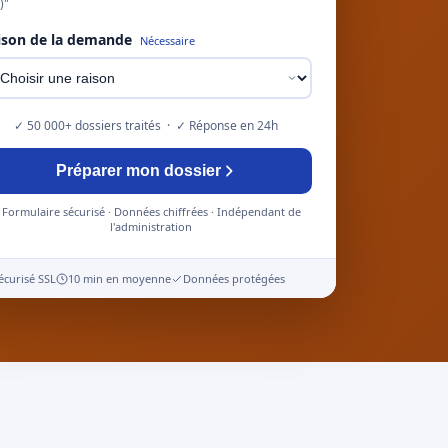
)"
ison de la demande
Nécessaire
✓ 50 000+ dossiers traités · ✓ Réponse en 24h
Préparer mon dossier
Formulaire sécurisé · Données chiffrées · Indépendant de
l'administration
écurisé SSL
10 min en moyenne
Données protégées