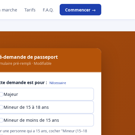
 marche
Tarifs
F.A.Q.
Commencer →
é-demande de passeport
mulaire pré-rempli · Modifiable
tte demande est pour :
Nécessaire
Majeur
Mineur de 15 à 18 ans
Mineur de moins de 15 ans
r une personne qui a 15 ans, cocher "Mineur (15–18