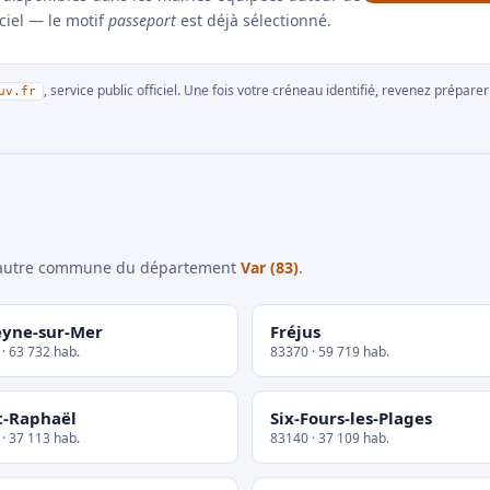
iciel — le motif
passeport
est déjà sélectionné.
, service public officiel. Une fois votre créneau identifié, revenez prépa
uv.fr
e autre commune du département
Var (83)
.
eyne-sur-Mer
Fréjus
· 63 732 hab.
83370 · 59 719 hab.
t-Raphaël
Six-Fours-les-Plages
· 37 113 hab.
83140 · 37 109 hab.