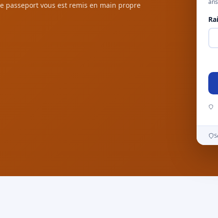
ans
e passeport vous est remis en main propre
Ra
S