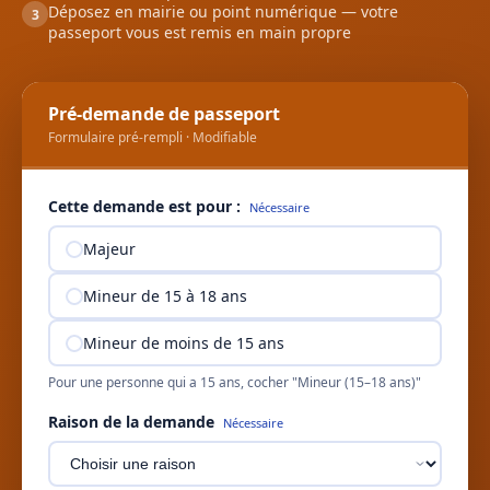
Déposez en mairie ou point numérique — votre
3
passeport vous est remis en main propre
Pré-demande de passeport
Formulaire pré-rempli · Modifiable
Cette demande est pour :
Nécessaire
Majeur
Mineur de 15 à 18 ans
Mineur de moins de 15 ans
Pour une personne qui a 15 ans, cocher "Mineur (15–18 ans)"
Raison de la demande
Nécessaire