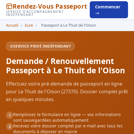
Rendez-Vous Passeport
Commencer
SERVICE D'ACCOMPAGNEMENT
→
INDÉPENDANT
Accueil
›
Eure
›
Passeport à Le Thuit de l'Oison
SERVICE PRIVÉ INDÉPENDANT
Demande / Renouvellement
Passeport à Le Thuit de l'Oison
Effectuez votre pré-demande de passeport en ligne
pour Le Thuit de l'Oison (27370). Dossier complet prêt
en quelques minutes.
Remplissez le formulaire en ligne — vos informations
1
sont sauvegardées automatiquement
Recevez votre dossier complet par e-mail avec tous les
2
documents à déposer en mairie