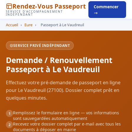
Rendez-Vous Passeport
Commencer
SERVICE D'ACCOMPAGNEMENT
→
INDÉPENDANT
Accueil
›
Eure
›
Passeport à Le Vaudreuil
SERVICE PRIVÉ INDÉPENDANT
Demande / Renouvellement
Passeport à Le Vaudreuil
Effectuez votre pré-demande de passeport en ligne
pour Le Vaudreuil (27100). Dossier complet prêt en
quelques minutes.
Remplissez le formulaire en ligne — vos informations
1
sont sauvegardées automatiquement
Recevez votre dossier complet par e-mail avec tous les
2
documents à déposer en mairie