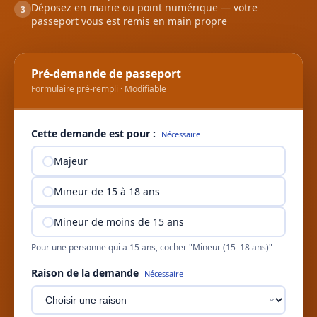
Déposez en mairie ou point numérique — votre
3
passeport vous est remis en main propre
Pré-demande de passeport
Formulaire pré-rempli · Modifiable
Cette demande est pour :
Nécessaire
Majeur
Mineur de 15 à 18 ans
Mineur de moins de 15 ans
Pour une personne qui a 15 ans, cocher "Mineur (15–18 ans)"
Raison de la demande
Nécessaire