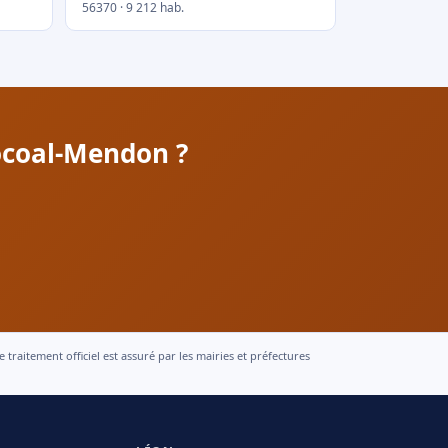
56370 · 9 212 hab.
ocoal-Mendon ?
raitement officiel est assuré par les mairies et préfectures