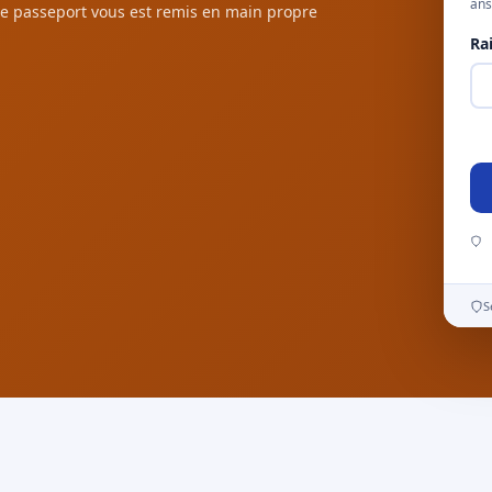
ans
e passeport vous est remis en main propre
Ra
S