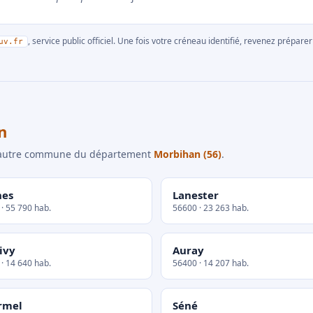
, service public officiel. Une fois votre créneau identifié, revenez prépa
uv.fr
n
e autre commune du département
Morbihan (56)
.
nes
Lanester
· 55 790 hab.
56600 · 23 263 hab.
ivy
Auray
· 14 640 hab.
56400 · 14 207 hab.
rmel
Séné