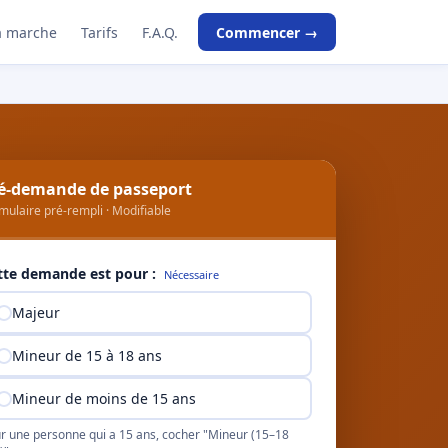
 marche
Tarifs
F.A.Q.
Commencer →
é-demande de passeport
mulaire pré-rempli · Modifiable
tte demande est pour :
Nécessaire
Majeur
Mineur de 15 à 18 ans
Mineur de moins de 15 ans
r une personne qui a 15 ans, cocher "Mineur (15–18