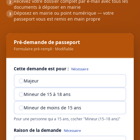
Recevez votre dossier complet par e-mail avec tous les
2
documents à déposer en mairie
Déposez en mairie ou point numérique — votre
3
passeport vous est remis en main propre
Pré-demande de passeport
Formulaire pré-rempli · Modifiable
Cette demande est pour :
Nécessaire
Majeur
Mineur de 15 à 18 ans
Mineur de moins de 15 ans
Pour une personne qui a 15 ans, cocher "Mineur (15–18 ans)"
Raison de la demande
Nécessaire