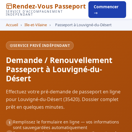
Rendez-Vous Passeport
Commencer
SERVICE D'ACCOMPAGNEMENT
→
INDÉPENDANT
Accueil
›
Ille-et-Vilaine
›
Passeport à Louvigné-du-Désert
SERVICE PRIVÉ INDÉPENDANT
Demande / Renouvellement
Passeport à Louvigné-du-
Désert
Effectuez votre pré-demande de passeport en ligne
pour Louvigné-du-Désert (35420). Dossier complet
prêt en quelques minutes.
Remplissez le formulaire en ligne — vos informations
1
sont sauvegardées automatiquement