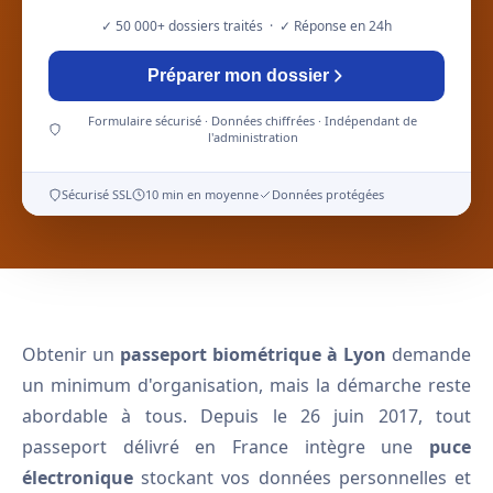
✓ 50 000+ dossiers traités · ✓ Réponse en 24h
Préparer mon dossier
Formulaire sécurisé · Données chiffrées · Indépendant de
l'administration
Sécurisé SSL
10 min en moyenne
Données protégées
Obtenir un
passeport biométrique à Lyon
demande
un minimum d'organisation, mais la démarche reste
abordable à tous. Depuis le 26 juin 2017, tout
passeport délivré en France intègre une
puce
électronique
stockant vos données personnelles et