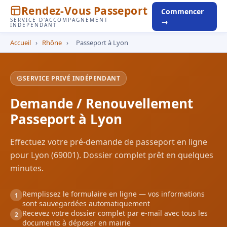
Rendez-Vous Passeport
Commencer
SERVICE D'ACCOMPAGNEMENT
→
INDÉPENDANT
Accueil
›
Rhône
›
Passeport à Lyon
SERVICE PRIVÉ INDÉPENDANT
Demande / Renouvellement
Passeport à Lyon
Effectuez votre pré-demande de passeport en ligne
pour Lyon (69001). Dossier complet prêt en quelques
minutes.
Remplissez le formulaire en ligne — vos informations
1
sont sauvegardées automatiquement
Recevez votre dossier complet par e-mail avec tous les
2
documents à déposer en mairie