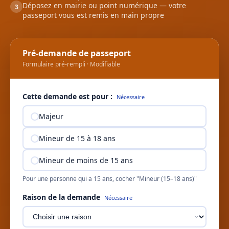
Déposez en mairie ou point numérique — votre
3
passeport vous est remis en main propre
Pré-demande de passeport
Formulaire pré-rempli · Modifiable
Cette demande est pour :
Nécessaire
Majeur
Mineur de 15 à 18 ans
Mineur de moins de 15 ans
Pour une personne qui a 15 ans, cocher "Mineur (15–18 ans)"
Raison de la demande
Nécessaire