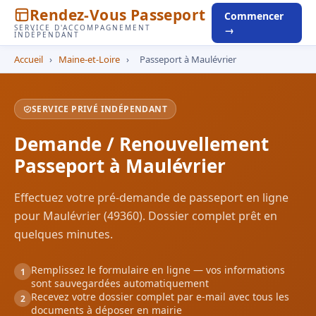
Rendez-Vous Passeport
Commencer
SERVICE D'ACCOMPAGNEMENT
→
INDÉPENDANT
Accueil
›
Maine-et-Loire
›
Passeport à Maulévrier
SERVICE PRIVÉ INDÉPENDANT
Demande / Renouvellement
Passeport à Maulévrier
Effectuez votre pré-demande de passeport en ligne
pour Maulévrier (49360). Dossier complet prêt en
quelques minutes.
Remplissez le formulaire en ligne — vos informations
1
sont sauvegardées automatiquement
Recevez votre dossier complet par e-mail avec tous les
2
documents à déposer en mairie