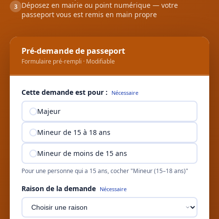
Déposez en mairie ou point numérique — votre
3
passeport vous est remis en main propre
Pré-demande de passeport
Formulaire pré-rempli · Modifiable
Cette demande est pour :
Nécessaire
Majeur
Mineur de 15 à 18 ans
Mineur de moins de 15 ans
Pour une personne qui a 15 ans, cocher "Mineur (15–18 ans)"
Raison de la demande
Nécessaire