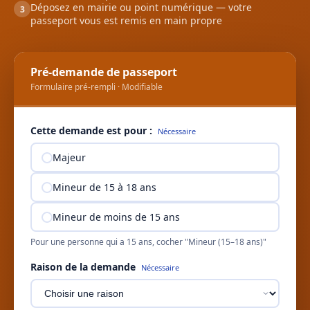
Déposez en mairie ou point numérique — votre
3
passeport vous est remis en main propre
Pré-demande de passeport
Formulaire pré-rempli · Modifiable
Cette demande est pour :
Nécessaire
Majeur
Mineur de 15 à 18 ans
Mineur de moins de 15 ans
Pour une personne qui a 15 ans, cocher "Mineur (15–18 ans)"
Raison de la demande
Nécessaire