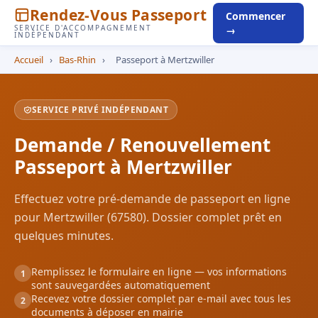
Rendez-Vous Passeport
Commencer
SERVICE D'ACCOMPAGNEMENT
→
INDÉPENDANT
Accueil
›
Bas-Rhin
›
Passeport à Mertzwiller
SERVICE PRIVÉ INDÉPENDANT
Demande / Renouvellement
Passeport à Mertzwiller
Effectuez votre pré-demande de passeport en ligne
pour Mertzwiller (67580). Dossier complet prêt en
quelques minutes.
Remplissez le formulaire en ligne — vos informations
1
sont sauvegardées automatiquement
Recevez votre dossier complet par e-mail avec tous les
2
documents à déposer en mairie