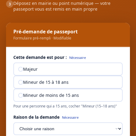
Déposez en mairie ou point numérique — votre
3
passeport vous est remis en main propre
Pré-demande de passeport
Formulaire pré-rempli · Modifiable
Cette demande est pour :
Nécessaire
Majeur
Mineur de 15 à 18 ans
Mineur de moins de 15 ans
Pour une personne qui a 15 ans, cocher "Mineur (15–18 ans)"
Raison de la demande
Nécessaire