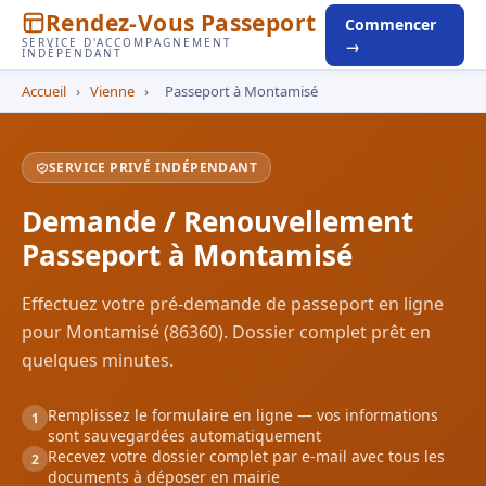
Rendez-Vous Passeport
Commencer
SERVICE D'ACCOMPAGNEMENT
→
INDÉPENDANT
Accueil
›
Vienne
›
Passeport à Montamisé
SERVICE PRIVÉ INDÉPENDANT
Demande / Renouvellement
Passeport à Montamisé
Effectuez votre pré-demande de passeport en ligne
pour Montamisé (86360). Dossier complet prêt en
quelques minutes.
Remplissez le formulaire en ligne — vos informations
1
sont sauvegardées automatiquement
Recevez votre dossier complet par e-mail avec tous les
2
documents à déposer en mairie