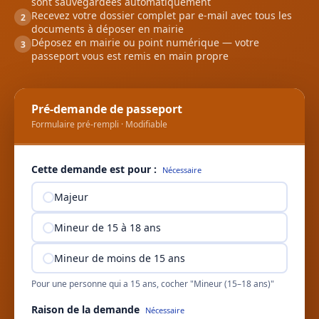
sont sauvegardées automatiquement
Recevez votre dossier complet par e-mail avec tous les
2
documents à déposer en mairie
Déposez en mairie ou point numérique — votre
3
passeport vous est remis en main propre
Pré-demande de passeport
Formulaire pré-rempli · Modifiable
Cette demande est pour :
Nécessaire
Majeur
Mineur de 15 à 18 ans
Mineur de moins de 15 ans
Pour une personne qui a 15 ans, cocher "Mineur (15–18 ans)"
Raison de la demande
Nécessaire