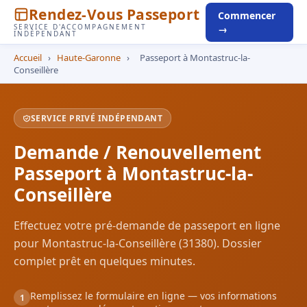
Rendez-Vous Passeport
Commencer
SERVICE D'ACCOMPAGNEMENT
→
INDÉPENDANT
Accueil
›
Haute-Garonne
›
Passeport à Montastruc-la-
Conseillère
SERVICE PRIVÉ INDÉPENDANT
Demande / Renouvellement
Passeport à Montastruc-la-
Conseillère
Effectuez votre pré-demande de passeport en ligne
pour Montastruc-la-Conseillère (31380). Dossier
complet prêt en quelques minutes.
Remplissez le formulaire en ligne — vos informations
1