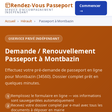
Rendez-Vous Passeport
Commencer
SERVICE D'ACCOMPAGNEMENT
→
INDÉPENDANT
Accueil
›
Hérault
›
Passeport à Montbazin
SERVICE PRIVÉ INDÉPENDANT
Demande / Renouvellement
Passeport à Montbazin
Effectuez votre pré-demande de passeport en ligne
pour Montbazin (34560). Dossier complet prêt en
quelques minutes.
Remplissez le formulaire en ligne — vos informations
1
sont sauvegardées automatiquement
Recevez votre dossier complet par e-mail avec tous les
2
documents à déposer en mairie