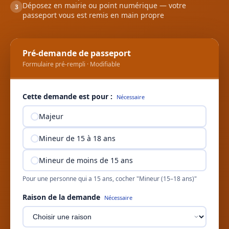
Déposez en mairie ou point numérique — votre
3
passeport vous est remis en main propre
Pré-demande de passeport
Formulaire pré-rempli · Modifiable
Cette demande est pour :
Nécessaire
Majeur
Mineur de 15 à 18 ans
Mineur de moins de 15 ans
Pour une personne qui a 15 ans, cocher "Mineur (15–18 ans)"
Raison de la demande
Nécessaire