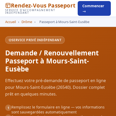
Rendez-Vous Passeport
Commencer
SERVICE D'ACCOMPAGNEMENT
→
INDÉPENDANT
Accueil
›
Drôme
›
Passeport à Mours-Saint-Eusèbe
SERVICE PRIVÉ INDÉPENDANT
Demande / Renouvellement
Passeport à Mours-Saint-
Eusèbe
Effectuez votre pré-demande de passeport en ligne
pour Mours-Saint-Eusèbe (26540). Dossier complet
prêt en quelques minutes.
Remplissez le formulaire en ligne — vos informations
1
sont sauvegardées automatiquement