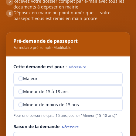
Recevez votre dossier complet par e-mail avec tous les
2
documents à déposer en mairie
Déposez en mairie ou point numérique — votre
3
passeport vous est remis en main propre
Pré-demande de passeport
Formulaire pré-rempli · Modifiable
Cette demande est pour :
Nécessaire
Majeur
Mineur de 15 à 18 ans
Mineur de moins de 15 ans
Pour une personne qui a 15 ans, cocher "Mineur (15–18 ans)"
Raison de la demande
Nécessaire