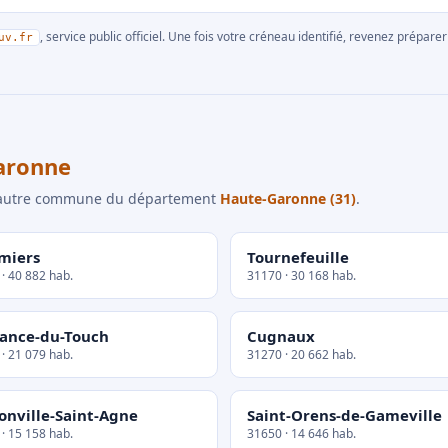
, service public officiel. Une fois votre créneau identifié, revenez prépa
uv.fr
aronne
e autre commune du département
Haute-Garonne (31)
.
miers
Tournefeuille
· 40 882 hab.
31170 · 30 168 hab.
sance-du-Touch
Cugnaux
· 21 079 hab.
31270 · 20 662 hab.
nville-Saint-Agne
Saint-Orens-de-Gameville
· 15 158 hab.
31650 · 14 646 hab.