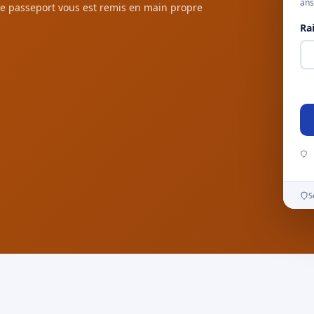
ans
e passeport vous est remis en main propre
Ra
S