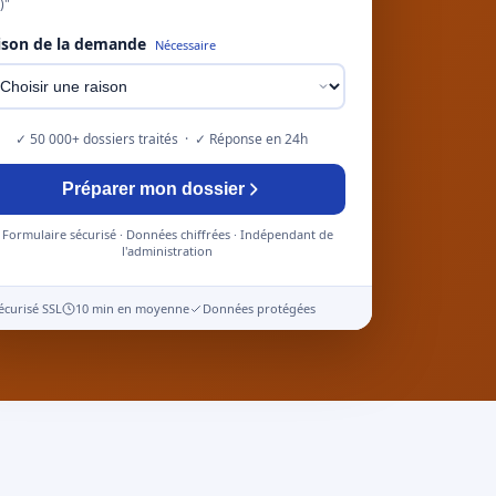
)"
ison de la demande
Nécessaire
✓ 50 000+ dossiers traités · ✓ Réponse en 24h
Préparer mon dossier
Formulaire sécurisé · Données chiffrées · Indépendant de
l'administration
écurisé SSL
10 min en moyenne
Données protégées