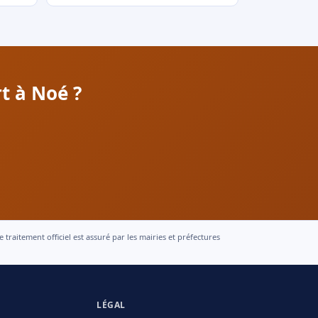
t à Noé ?
raitement officiel est assuré par les mairies et préfectures
LÉGAL