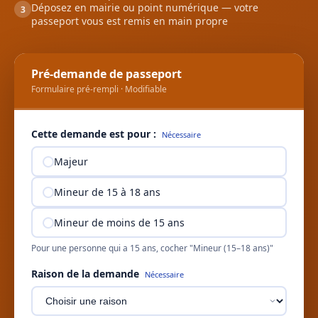
Déposez en mairie ou point numérique — votre
3
passeport vous est remis en main propre
Pré-demande de passeport
Formulaire pré-rempli · Modifiable
Cette demande est pour :
Nécessaire
Majeur
Mineur de 15 à 18 ans
Mineur de moins de 15 ans
Pour une personne qui a 15 ans, cocher "Mineur (15–18 ans)"
Raison de la demande
Nécessaire