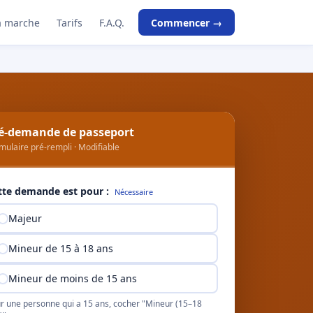
 marche
Tarifs
F.A.Q.
Commencer →
é-demande de passeport
mulaire pré-rempli · Modifiable
tte demande est pour :
Nécessaire
Majeur
Mineur de 15 à 18 ans
Mineur de moins de 15 ans
r une personne qui a 15 ans, cocher "Mineur (15–18