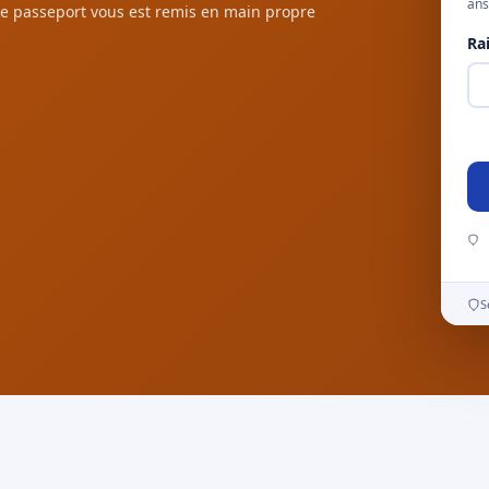
ans
e passeport vous est remis en main propre
Ra
S