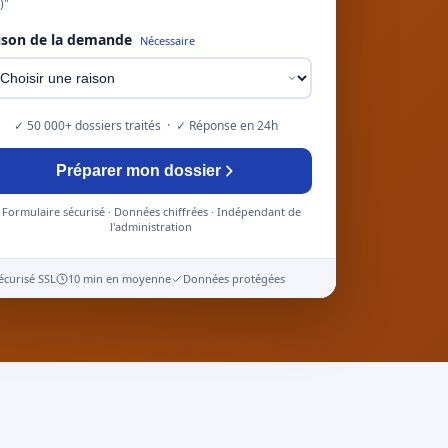
)"
ison de la demande
Nécessaire
✓ 50 000+ dossiers traités · ✓ Réponse en 24h
Préparer mon dossier
Formulaire sécurisé · Données chiffrées · Indépendant de
l'administration
écurisé SSL
10 min en moyenne
Données protégées