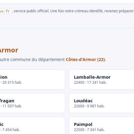
, service public officiel. Une fois votre créneau identifié, revenez prépa
uv.fr
Armor
e autre commune du département
Côtes-d'Armor (22)
.
ion
Lamballe-Armor
· 20 315 hab.
22400 · 17 241 hab.
fragan
Loudéac
· 11 507 hab.
22600 · 9 987 hab.
ic
Paimpol
· 7 454 hab.
22500 · 7 341 hab.