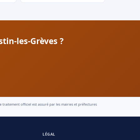
tin-les-Grèves ?
raitement officiel est assuré par les mairies et préfectures
LÉGAL