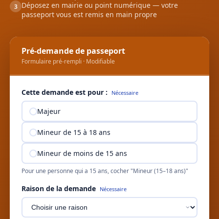
Déposez en mairie ou point numérique — votre
3
passeport vous est remis en main propre
Pré-demande de passeport
Formulaire pré-rempli · Modifiable
Cette demande est pour :
Nécessaire
Majeur
Mineur de 15 à 18 ans
Mineur de moins de 15 ans
Pour une personne qui a 15 ans, cocher "Mineur (15–18 ans)"
Raison de la demande
Nécessaire