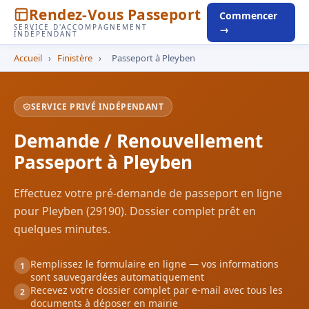
Rendez-Vous Passeport
Commencer
SERVICE D'ACCOMPAGNEMENT
→
INDÉPENDANT
Accueil
›
Finistère
›
Passeport à Pleyben
SERVICE PRIVÉ INDÉPENDANT
Demande / Renouvellement
Passeport à Pleyben
Effectuez votre pré-demande de passeport en ligne
pour Pleyben (29190). Dossier complet prêt en
quelques minutes.
Remplissez le formulaire en ligne — vos informations
1
sont sauvegardées automatiquement
Recevez votre dossier complet par e-mail avec tous les
2
documents à déposer en mairie