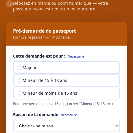
Déposez en mairie ou point numérique — votre
3
passeport vous est remis en main propre
Pré-demande de passeport
Formulaire pré-rempli · Modifiable
Cette demande est pour :
Nécessaire
Majeur
Mineur de 15 à 18 ans
Mineur de moins de 15 ans
Pour une personne qui a 15 ans, cocher "Mineur (15–18 ans)"
Raison de la demande
Nécessaire