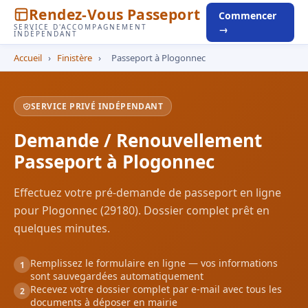
Rendez-Vous Passeport
Commencer
SERVICE D'ACCOMPAGNEMENT
→
INDÉPENDANT
Accueil
›
Finistère
›
Passeport à Plogonnec
SERVICE PRIVÉ INDÉPENDANT
Demande / Renouvellement
Passeport à Plogonnec
Effectuez votre pré-demande de passeport en ligne
pour Plogonnec (29180). Dossier complet prêt en
quelques minutes.
Remplissez le formulaire en ligne — vos informations
1
sont sauvegardées automatiquement
Recevez votre dossier complet par e-mail avec tous les
2
documents à déposer en mairie