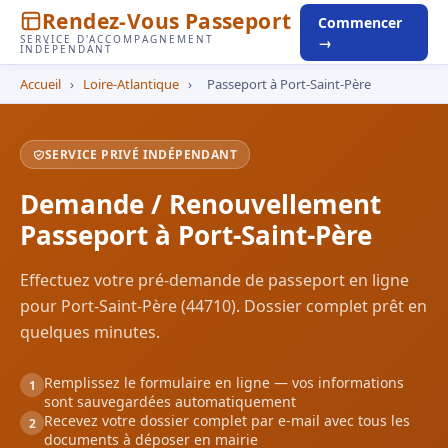
Rendez-Vous Passeport
Commencer
SERVICE D'ACCOMPAGNEMENT
→
INDÉPENDANT
Accueil
›
Loire-Atlantique
›
Passeport à Port-Saint-Père
SERVICE PRIVÉ INDÉPENDANT
Demande / Renouvellement
Passeport à Port-Saint-Père
Effectuez votre pré-demande de passeport en ligne
pour Port-Saint-Père (44710). Dossier complet prêt en
quelques minutes.
Remplissez le formulaire en ligne — vos informations
1
sont sauvegardées automatiquement
Recevez votre dossier complet par e-mail avec tous les
2
documents à déposer en mairie