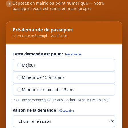
Déposez en mairie ou point numérique — votre
3
passeport vous est remis en main propre
Pré-demande de passeport
Formulaire pré-rempli · Modifiable
Cette demande est pour :
Nécessaire
Majeur
Mineur de 15 à 18 ans
Mineur de moins de 15 ans
Pour une personne qui a 15 ans, cocher "Mineur (15–18 ans)"
Raison de la demande
Nécessaire