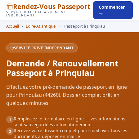
Rendez-Vous Passeport
Commencer
SERVICE D'ACCOMPAGNEMENT
→
INDÉPENDANT
Accueil
›
Loire-Atlantique
›
Passeport à Prinquiau
SERVICE PRIVÉ INDÉPENDANT
Demande / Renouvellement
Passeport à Prinquiau
Effectuez votre pré-demande de passeport en ligne
pour Prinquiau (44260). Dossier complet prêt en
quelques minutes.
Remplissez le formulaire en ligne — vos informations
1
sont sauvegardées automatiquement
Recevez votre dossier complet par e-mail avec tous les
2
documents à déposer en mairie