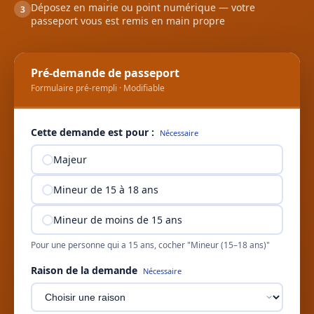
Déposez en mairie ou point numérique — votre
3
passeport vous est remis en main propre
Pré-demande de passeport
Formulaire pré-rempli · Modifiable
Cette demande est pour :
Nécessaire
Majeur
Mineur de 15 à 18 ans
Mineur de moins de 15 ans
Pour une personne qui a 15 ans, cocher "Mineur (15–18 ans)"
Raison de la demande
Nécessaire